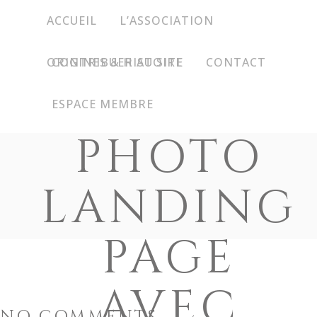
ACCUEIL
L’ASSOCIATION
ORIGINES & HISTOIRE
CONTRIBUER AU SITE
CONTACT
ACCUEIL
L’ASSOCIATION
ESPACE MEMBRE
PHOTO
ORIGINES & HISTOIRE
CONTRIBUER AU SITE
CONTACT
LANDING
ESPACE MEMBRE
PAGE
AVEC