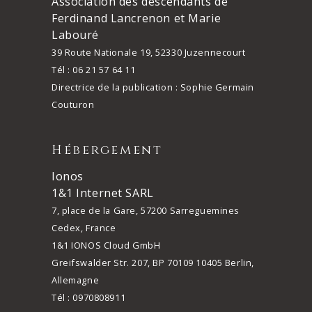
Association des descendants de
Ferdinand Lancrenon et Marie
Labouré
39 Route Nationale 19, 52330 Juzennecourt
Tél : 06 21 57 64 11
Directrice de la publication : Sophie Germain
Couturon
Hébergement
Ionos
1&1 Internet SARL
7, place de la Gare, 57200 Sarreguemines
Cedex, France
1&1 IONOS Cloud GmbH
Greifswalder Str. 207, BP 70109 10405 Berlin,
Allemagne
Tél : 0970808911