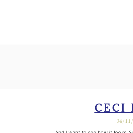
ACCUEIL
L’ASSOCIATION
ORIGINES & HI
CECI
04/11
And I want to see how it looks. S