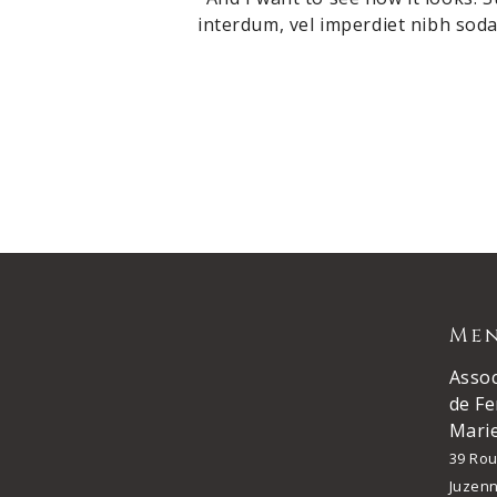
interdum, vel imperdiet nibh sodal
Men
Assoc
de Fe
Mari
39 Rou
Juzen