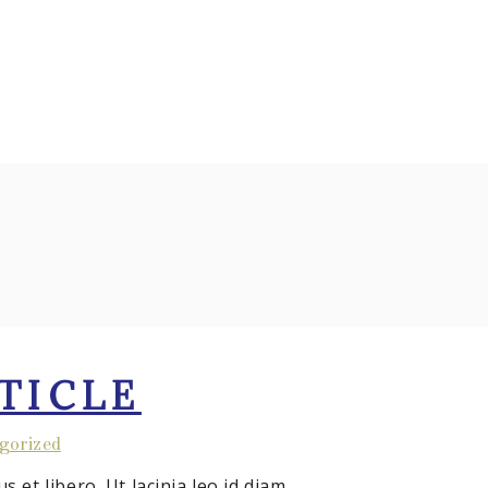
UER AU SITE
CONTACT
ESPACE MEMBRE
TICLE
gorized
 et libero. Ut lacinia leo id diam