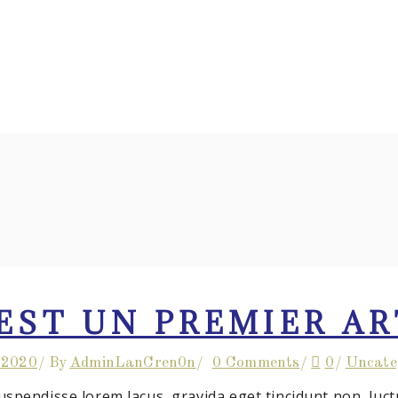
STOIRE
CONTRIB
 EST UN PREMIER AR
/2020
By
AdminLanCren0n
0 Comments
0
Uncate
uspendisse lorem lacus, gravida eget tincidunt non, luctus