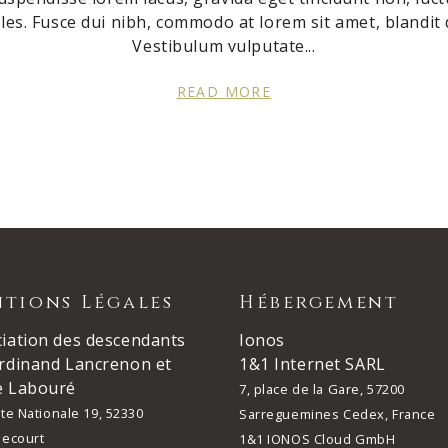
es. Fusce dui nibh, commodo at lorem sit amet, blandit d
Vestibulum vulputate
READ MORE
tions Légales
Hébergement
iation des descendants
Ionos
rdinand Lancrenon et
1&1 Internet SARL
e Labouré
7, place de la Gare, 57200
te Nationale 19, 52330
Sarreguemines Cedex, France
necourt
1&1 IONOS Cloud GmbH