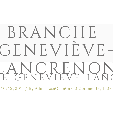
HISTOIRE
CONTRIBUE
BRANCHE-
GENEVIÈVE
LANCRENO
E-GENEVIÈVE-LA
10/12/2019
By
AdminLanCren0n
0 Comments
0