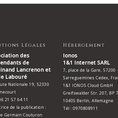
tions Légales
Hébergement
ciation des
Ionos
cendants de
1&1 Internet SARL
inand Lancrenon et
7, place de la Gare, 57200
ie Labouré
Sarreguemines Cedex, Fra
ute Nationale 19, 52330
1&1 IONOS Cloud GmbH
necourt
Greifswalder Str. 207, BP 
 06 21 57 64 11
10405 Berlin, Allemagne
trice de la publication :
Tél : 0970808911
ie Germain Couturon