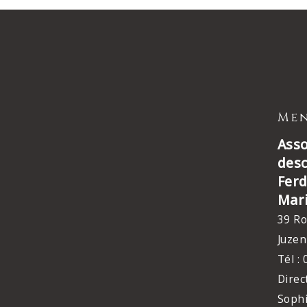
Men
Asso
des
Ferd
Mar
39 Ro
Juzen
Tél :
Direc
Soph