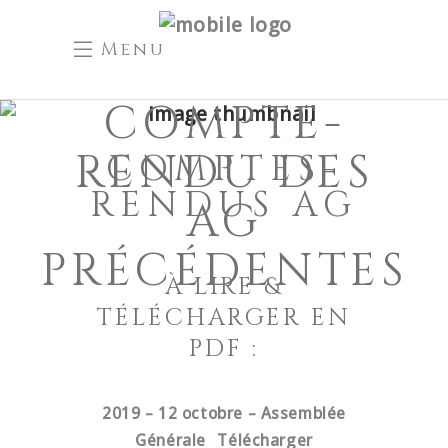
Menu
COMPTE-
RENDU DES
COMPTES-
RENDUS AG
AG
PRÉCÉDENTES
À LIRE &
TÉLÉCHARGER EN
PDF :
2019 – 12 octobre – Assemblée
Générale
Télécharger