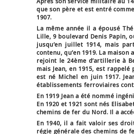
Après son service militaire au 1
que son père et
est entré comme 
1907
.
La même année
il a épousé Th
Lille, 9 boulevard Denis Papin, o
jusqu’en juillet 1914, mais par
contenu, qu’en 1919. La maison a 
rejoint le 24ème d’artillerie à 
mais Jean, en 1915, est rappelé p
est né Michel en juin 1917. Jea
établissements ferroviaires co
En
1919 Jean a été nommé ingéni
En 1920 et 1921 sont nés Elisabe
chemins de fer du Nord. Il a accé
En
1940, il a fait valoir ses droi
régie générale des chemins de fe