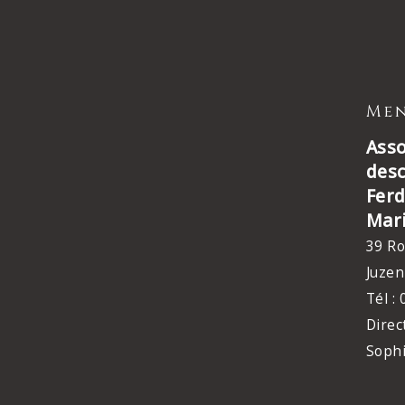
Men
Asso
des
Ferd
Mar
39 Ro
Juzen
Tél :
Direc
Soph