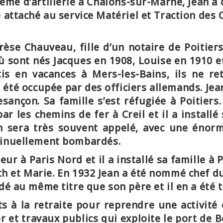
4ème d’artillerie à Châlons-sur-Marne, Jean a 
attaché au service Matériel et Traction des 
érèse Chauveau
, fille d’un notaire de Poitier
ù sont nés Jacques en 1908, Louise en 1910 et
tis en vacances à Mers-les-Bains, ils ne r
été occupée par des officiers allemands. Jean
Besançon
. Sa famille s’est réfugiée à Poitier
ar les chemins de fer à Creil et il a install
n sera très souvent appelé, avec une énorm
ntinuellement bombardés.
eur à Paris Nord
et il a installé sa famille 
th et Marie. En 1932 Jean a été nommé chef du
dé au même titre que son père et il en a été tr
ts à la retraite
pour reprendre une activité
r et travaux publics
qui exploite le port de 