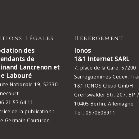
tions Légales
Hébergement
ciation des
Ionos
cendants de
1&1 Internet SARL
inand Lancrenon et
7, place de la Gare, 57200
ie Labouré
Sarreguemines Cedex, Fra
ute Nationale 19, 52330
1&1 IONOS Cloud GmbH
necourt
Greifswalder Str. 207, BP 
 06 21 57 64 11
10405 Berlin, Allemagne
trice de la publication :
Tél : 0970808911
ie Germain Couturon