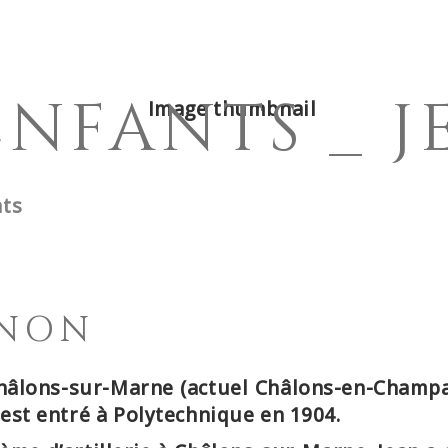
HISTOIRE
CONTRIBUE
ENFANTS _ 
nts
ENON
Châlons-sur-Marne
(actuel Châlons-en-Champagn
t
est entré à Polytechnique en 1904.